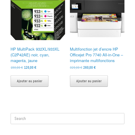
HP MultiPack 932XL/933XL
Multifonction jet d’encre HP
(C2P42AE) noir, cyan,
Officejet Pro 7740 All-in-One –
magenta, jaune
imprimante multifonctions
Le
Le
Le
Le
150,00
€
120,00
€
320,00
€
260,00
€
prix
prix
prix
prix
initial
actuel
initial
actuel
Ajouter au panier
Ajouter au panier
était :
est :
était :
est :
150,00 €.
120,00 €.
320,00 €.
260,00 €.
Search
for: