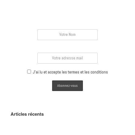
Inscription Newsletter
Nom :
Email :
J'ai lu et accepte les termes et les conditions
Articles récents
Dossier : Protéger ses fichiers sensibles dans le coffre-fort OneDrive
REALISER UN MONTAGE VIDEO