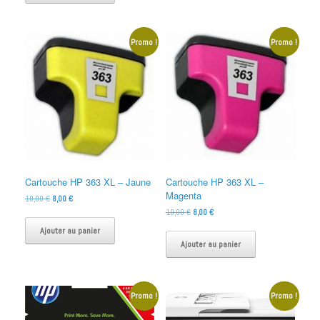
16,00 €.
10,00 €.
Promo !
Promo !
Cartouche HP 363 XL – Jaune
Cartouche HP 363 XL –
Magenta
Le
Le
10,00
€
8,00
€
prix
prix
Le
Le
10,00
€
8,00
€
initial
actuel
prix
prix
Ajouter au panier
était :
est :
initial
actuel
Ajouter au panier
10,00 €.
8,00 €.
était :
est :
10,00 €.
8,00 €.
Promo !
Promo !