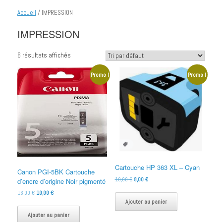
Accueil
/ IMPRESSION
IMPRESSION
6 résultats affichés
Promo !
Promo !
Cartouche HP 363 XL – Cyan
Canon PGI-5BK Cartouche
Le
Le
10,00
€
8,00
€
d’encre d’origine Noir pigmenté
prix
prix
Le
Le
16,00
€
10,00
€
initial
actuel
prix
prix
Ajouter au panier
était :
est :
initial
actuel
10,00 €.
8,00 €.
Ajouter au panier
était :
est :