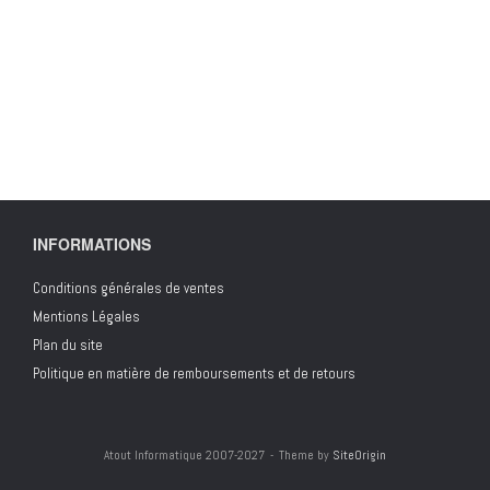
NAVIGATEUR
RANSOMWARES
SECURITE
SYSTEME / OS
WINDOWS 11
WORD
INFORMATIONS
Conditions générales de ventes
Mentions Légales
Plan du site
Politique en matière de remboursements et de retours
Atout Informatique 2007-2027
Theme by
SiteOrigin